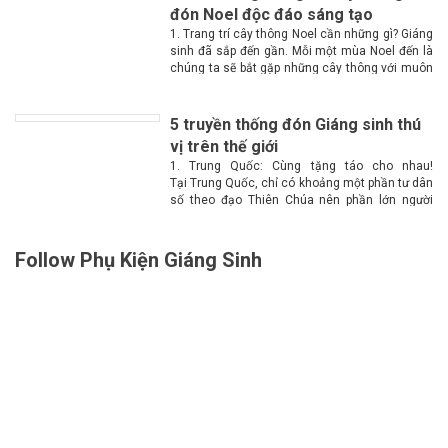
đón Noel độc đáo sáng tạo
1. Trang trí cây thông Noel cần những gì? Giáng
sinh đã sắp đến gần. Mỗi một mùa Noel đến là
chúng ta sẽ bắt gặp những cây thông với muôn
màu muôn vẻ tại các góc phố. Vậy làm...
5 truyền thống đón Giáng sinh thú
vị trên thế giới
1. Trung Quốc: Cùng tặng táo cho nhau!
Tại Trung Quốc, chỉ có khoảng một phần tư dân
số theo đạo Thiên Chúa nên phần lớn người
dân không biết nhiều về Giáng sinh. Chính vì lý
do này nên Giáng...
Follow Phụ Kiện Giáng Sinh