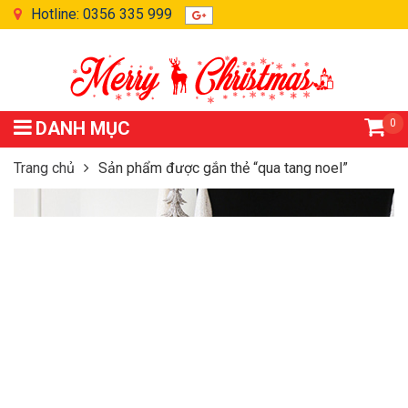
Hotline: 0356 335 999
0
DANH MỤC
Trang chủ
Sản phẩm được gắn thẻ “qua tang noel”