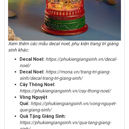
Xem thêm các mẫu decal noel, phụ kiện trang trí giáng
sinh khác:
Decal Noel:
https://phukiengiangsinh.vn/decal-
noel/
Decal Noel:
https://mona.vn/trang-tri-giang-
sinh/decal-trang-tri-giang-sinh/
Cây Thông Noel:
https://phukiengiangsinh.vn/cay-thong-noel/
Vòng Nguyệt
Quế:
https://phukiengiangsinh.vn/vong-nguyet-
que-giang-sinh/
Quà Tặng Giáng Sinh:
https://phukiengiangsinh.vn/qua-tang-giang-
sinh/