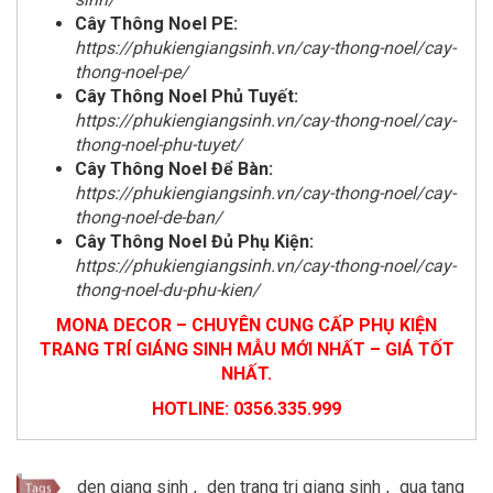
Cây Thông Noel PE:
https://phukiengiangsinh.vn/cay-thong-noel/cay-
thong-noel-pe/
Cây Thông Noel Phủ Tuyết:
https://phukiengiangsinh.vn/cay-thong-noel/cay-
thong-noel-phu-tuyet/
Cây Thông Noel Để Bàn:
https://phukiengiangsinh.vn/cay-thong-noel/cay-
thong-noel-de-ban/
Cây Thông Noel Đủ Phụ Kiện:
https://phukiengiangsinh.vn/cay-thong-noel/cay-
thong-noel-du-phu-kien/
MONA DECOR – CHUYÊN CUNG CẤP PHỤ KIỆN
TRANG TRÍ GIÁNG SINH MẪU MỚI NHẤT – GIÁ TỐT
NHẤT.
HOTLINE: 0356.335.999
den giang sinh
,
den trang tri giang sinh
,
qua tang