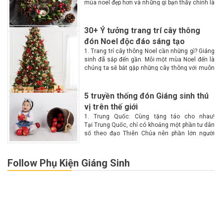
mùa noel đẹp hơn và những gì bạn thấy chính là
một không gian lộng lẫy, huyền ảo, ấm cúng
hơn với...
30+ Ý tưởng trang trí cây thông
đón Noel độc đáo sáng tạo
1. Trang trí cây thông Noel cần những gì? Giáng
sinh đã sắp đến gần. Mỗi một mùa Noel đến là
chúng ta sẽ bắt gặp những cây thông với muôn
màu muôn vẻ tại các góc phố. Vậy làm...
5 truyền thống đón Giáng sinh thú
vị trên thế giới
1. Trung Quốc: Cùng tặng táo cho nhau!
Tại Trung Quốc, chỉ có khoảng một phần tư dân
số theo đạo Thiên Chúa nên phần lớn người
dân không biết nhiều về Giáng sinh. Chính vì lý
do này nên Giáng...
Follow Phụ Kiện Giáng Sinh