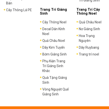
Trí Giáng Sinh
Bàn
Trang Trí Giáng
Trang Trí Cây
Cây Thông Lá PE
Sinh
Thông Noel
Cây Thông Noel
Quả Châu Noel
Decal Dán Kính
Nơ Giáng Sinh
Noel
Hoa Trạng
Quả Châu Noel
Nguyên
Dây Kim Tuyến
Dây Ruybang
Bờm Giáng Sinh
Trang trí noel
Phụ Kiện Trang
Trí Giáng Sinh
Khác
Quà Tặng Giáng
Sinh
Vòng Nguyệt Quế
Giáng Sinh