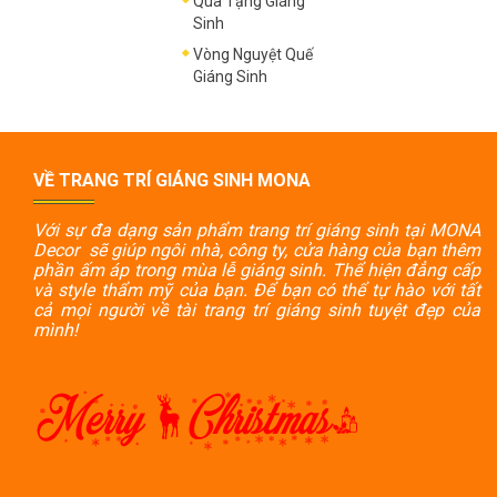
Quà Tặng Giáng
Sinh
Vòng Nguyệt Quế
Giáng Sinh
VỀ TRANG TRÍ GIÁNG SINH MONA
Với sự đa dạng sản phẩm trang trí giáng sinh tại MONA
Decor sẽ giúp ngôi nhà, công ty, cửa hàng của bạn thêm
phần ấm áp trong mùa lễ giáng sinh. Thể hiện đẳng cấp
và style thẩm mỹ của bạn. Để bạn có thể tự hào với tất
cả mọi người về tài trang trí giáng sinh tuyệt đẹp của
mình!