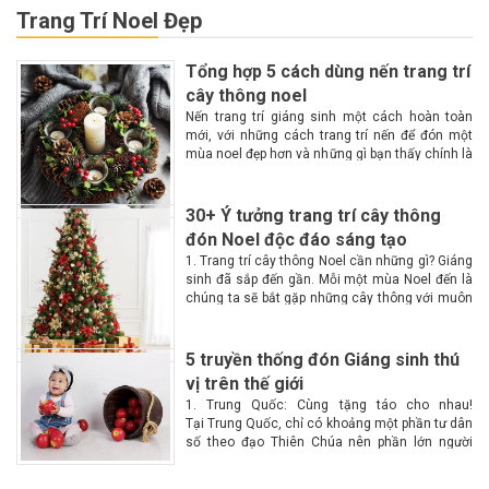
Trang Trí Noel Đẹp
Tổng hợp 5 cách dùng nến trang trí
cây thông noel
Nến trang trí giáng sinh một cách hoàn toàn
mới, với những cách trang trí nến để đón một
mùa noel đẹp hơn và những gì bạn thấy chính là
một không gian lộng lẫy, huyền ảo, ấm cúng
hơn với...
30+ Ý tưởng trang trí cây thông
đón Noel độc đáo sáng tạo
1. Trang trí cây thông Noel cần những gì? Giáng
sinh đã sắp đến gần. Mỗi một mùa Noel đến là
chúng ta sẽ bắt gặp những cây thông với muôn
màu muôn vẻ tại các góc phố. Vậy làm...
5 truyền thống đón Giáng sinh thú
vị trên thế giới
1. Trung Quốc: Cùng tặng táo cho nhau!
Tại Trung Quốc, chỉ có khoảng một phần tư dân
số theo đạo Thiên Chúa nên phần lớn người
dân không biết nhiều về Giáng sinh. Chính vì lý
do này nên Giáng...