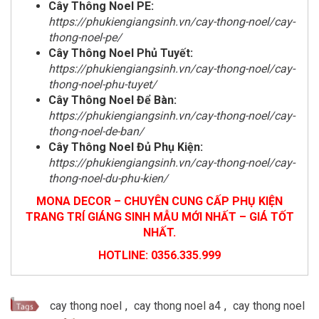
Cây Thông Noel PE:
https://phukiengiangsinh.vn/cay-thong-noel/cay-
thong-noel-pe/
Cây Thông Noel Phủ Tuyết:
https://phukiengiangsinh.vn/cay-thong-noel/cay-
thong-noel-phu-tuyet/
Cây Thông Noel Để Bàn:
https://phukiengiangsinh.vn/cay-thong-noel/cay-
thong-noel-de-ban/
Cây Thông Noel Đủ Phụ Kiện:
https://phukiengiangsinh.vn/cay-thong-noel/cay-
thong-noel-du-phu-kien/
MONA DECOR – CHUYÊN CUNG CẤP PHỤ KIỆN
TRANG TRÍ GIÁNG SINH MẪU MỚI NHẤT – GIÁ TỐT
NHẤT.
HOTLINE: 0356.335.999
cay thong noel
,
cay thong noel a4
,
cay thong noel