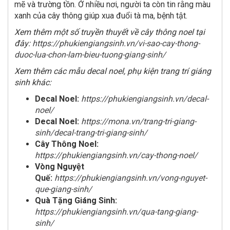
mẽ và trường tồn. Ở nhiều nơi, người ta còn tin rằng màu
xanh của cây thông giúp xua đuổi tà ma, bệnh tật.
Xem thêm một số truyền thuyết về cây thông noel tại
đây:
https://phukiengiangsinh.vn/vi-sao-cay-thong-
duoc-lua-chon-lam-bieu-tuong-giang-sinh/
Xem thêm các mẫu decal noel, phụ kiện trang trí giáng
sinh khác:
Decal Noel:
https://phukiengiangsinh.vn/decal-
noel/
Decal Noel:
https://mona.vn/trang-tri-giang-
sinh/decal-trang-tri-giang-sinh/
Cây Thông Noel:
https://phukiengiangsinh.vn/cay-thong-noel/
Vòng Nguyệt
Quế:
https://phukiengiangsinh.vn/vong-nguyet-
que-giang-sinh/
Quà Tặng Giáng Sinh:
https://phukiengiangsinh.vn/qua-tang-giang-
sinh/