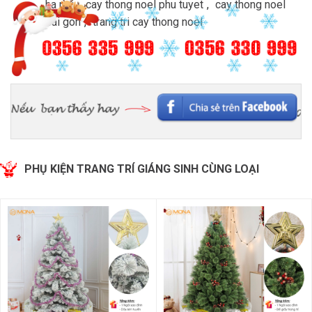
ha noi
,
cay thong noel phu tuyet
,
cay thong noel
sai gon
,
trang tri cay thong noel
PHỤ KIỆN TRANG TRÍ GIÁNG SINH CÙNG LOẠI