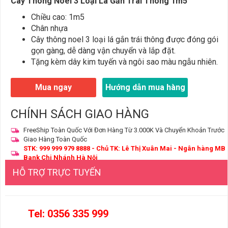
Cây Thông Noel 3 Loại Lá Gắn Trái Thông 1m5
Chiều cao: 1m5
Chân nhựa
Cây thông noel 3 loại lá gắn trái thông được đóng gói
gọn gàng, dễ dàng vận chuyển và lắp đặt.
Tặng kèm dây kim tuyến và ngôi sao màu ngẫu nhiên.
Mua ngay
Hướng dẫn mua hàng
CHÍNH SÁCH GIAO HÀNG
FreeShip Toàn Quốc Với Đơn Hàng Từ 3.000K Và Chuyển Khoản Trước
Giao Hàng Toàn Quốc
STK: 999 999 979 8888 - Chủ TK: Lê Thị Xuân Mai - Ngân hàng MB
Bank Chi Nhánh Hà Nội
HỖ TRỢ TRỰC TUYẾN
Tel: 0356 335 999