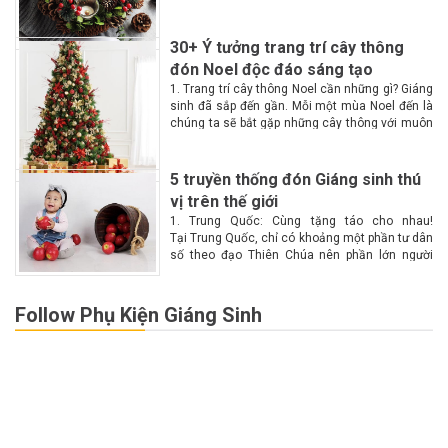
một không gian lộng lẫy, huyền ảo, ấm cúng
hơn với...
30+ Ý tưởng trang trí cây thông
đón Noel độc đáo sáng tạo
1. Trang trí cây thông Noel cần những gì? Giáng
sinh đã sắp đến gần. Mỗi một mùa Noel đến là
chúng ta sẽ bắt gặp những cây thông với muôn
màu muôn vẻ tại các góc phố. Vậy làm...
5 truyền thống đón Giáng sinh thú
vị trên thế giới
1. Trung Quốc: Cùng tặng táo cho nhau!
Tại Trung Quốc, chỉ có khoảng một phần tư dân
số theo đạo Thiên Chúa nên phần lớn người
dân không biết nhiều về Giáng sinh. Chính vì lý
do này nên Giáng...
Follow Phụ Kiện Giáng Sinh