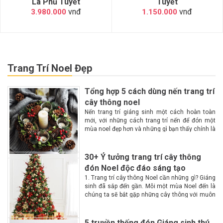
Lá Phủ Tuyết
Tuyết
vnđ
vnđ
3.980.000
1.150.000
Trang Trí Noel Đẹp
Tổng hợp 5 cách dùng nến trang trí
cây thông noel
Nến trang trí giáng sinh một cách hoàn toàn
mới, với những cách trang trí nến để đón một
mùa noel đẹp hơn và những gì bạn thấy chính là
một không gian lộng lẫy, huyền ảo, ấm cúng
hơn với...
30+ Ý tưởng trang trí cây thông
đón Noel độc đáo sáng tạo
1. Trang trí cây thông Noel cần những gì? Giáng
sinh đã sắp đến gần. Mỗi một mùa Noel đến là
chúng ta sẽ bắt gặp những cây thông với muôn
màu muôn vẻ tại các góc phố. Vậy làm...
5 truyền thống đón Giáng sinh thú