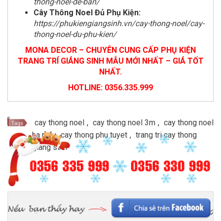
thong-noel-de-ban/
Cây Thông Noel Đủ Phụ Kiện:
https://phukiengiangsinh.vn/cay-thong-noel/cay-
thong-noel-du-phu-kien/
MONA DECOR – CHUYÊN CUNG CẤP PHỤ KIỆN
TRANG TRÍ GIÁNG SINH MẪU MỚI NHẤT – GIÁ TỐT
NHẤT.
HOTLINE: 0356.335.999
cay thong noel
,
cay thong noel 3m
,
cay thong noel
ha noi
,
cay thong phu tuyet
,
trang tri cay thong
giang sinh