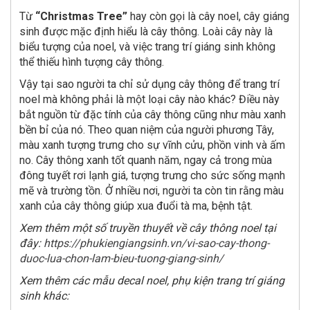
Từ
“Christmas Tree”
hay còn gọi là cây noel, cây giáng
sinh được mặc định hiểu là cây thông. Loài cây này là
biểu tượng của noel, và việc trang trí giáng sinh không
thể thiếu hình tượng cây thông.
Vậy tại sao người ta chỉ sử dụng cây thông để trang trí
noel mà không phải là một loại cây nào khác? Điều này
bắt nguồn từ đặc tính của cây thông cũng như màu xanh
bền bỉ của nó. Theo quan niệm của người phương Tây,
màu xanh tượng trưng cho sự vĩnh cửu, phồn vinh và ấm
no. Cây thông xanh tốt quanh năm, ngay cả trong mùa
đông tuyết rơi lạnh giá, tượng trưng cho sức sống mạnh
mẽ và trường tồn. Ở nhiều nơi, người ta còn tin rằng màu
xanh của cây thông giúp xua đuổi tà ma, bệnh tật.
Xem thêm một số truyền thuyết về cây thông noel tại
đây:
https://phukiengiangsinh.vn/vi-sao-cay-thong-
duoc-lua-chon-lam-bieu-tuong-giang-sinh/
Xem thêm các mẫu decal noel, phụ kiện trang trí giáng
sinh khác: