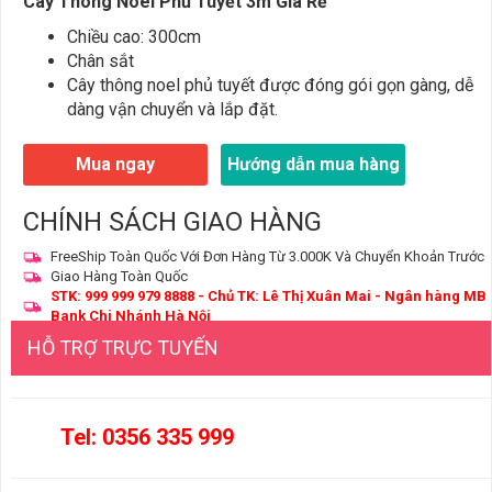
Cây Thông Noel Phủ Tuyết 3m Giá Rẻ
Chiều cao: 300cm
Chân sắt
Cây thông noel phủ tuyết được đóng gói gọn gàng, dễ
dàng vận chuyển và lắp đặt.
Mua ngay
Hướng dẫn mua hàng
CHÍNH SÁCH GIAO HÀNG
FreeShip Toàn Quốc Với Đơn Hàng Từ 3.000K Và Chuyển Khoản Trước
Giao Hàng Toàn Quốc
STK: 999 999 979 8888 - Chủ TK: Lê Thị Xuân Mai - Ngân hàng MB
Bank Chi Nhánh Hà Nội
HỖ TRỢ TRỰC TUYẾN
Tel: 0356 335 999