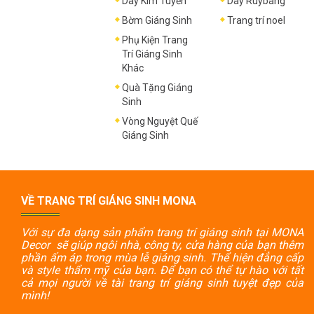
Dây Kim Tuyến
Dây Ruybang
Bờm Giáng Sinh
Trang trí noel
Phụ Kiện Trang
Trí Giáng Sinh
Khác
Quà Tặng Giáng
Sinh
Vòng Nguyệt Quế
Giáng Sinh
VỀ TRANG TRÍ GIÁNG SINH MONA
Với sự đa dạng sản phẩm trang trí giáng sinh tại MONA
Decor sẽ giúp ngôi nhà, công ty, cửa hàng của bạn thêm
phần ấm áp trong mùa lễ giáng sinh. Thể hiện đẳng cấp
và style thẩm mỹ của bạn. Để bạn có thể tự hào với tất
cả mọi người về tài trang trí giáng sinh tuyệt đẹp của
mình!