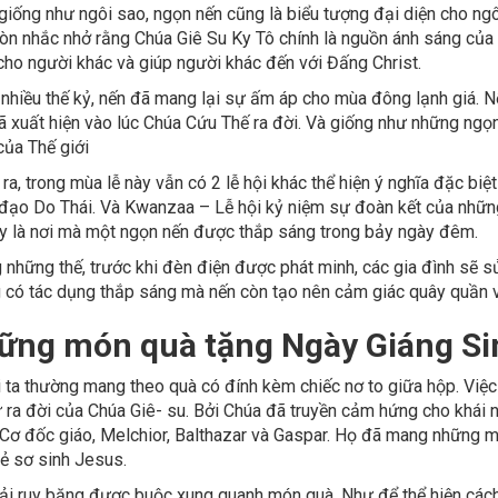
giống như ngôi sao, ngọn nến cũng là biểu tượng đại diện cho ng
òn nhắc nhở rằng Chúa Giê Su Ky Tô chính là nguồn ánh sáng của 
cho người khác và giúp người khác đến với Đấng Christ.
 nhiều thế kỷ, nến đã mang lại sự ấm áp cho mùa đông lạnh giá. 
ã xuất hiện vào lúc Chúa Cứu Thế ra đời. Và giống như những ngọn
của Thế giới
ra, trong mùa lễ này vẫn có 2 lễ hội khác thể hiện ý nghĩa đặc bi
 đạo Do Thái. Và Kwanzaa – Lễ hội kỷ niệm sự đoàn kết của nhữn
ày là nơi mà một ngọn nến được thắp sáng trong bảy ngày đêm.
 những thế, trước khi đèn điện được phát minh, các gia đình sẽ 
 có tác dụng thắp sáng mà nến còn tạo nên cảm giác quây quần 
ững món quà tặng Ngày Giáng Si
 ta thường mang theo quà có đính kèm chiếc nơ to giữa hộp. Việc
 ra đời của Chúa Giê- su. Bởi Chúa đã truyền cảm hứng cho khái 
 Cơ đốc giáo, Melchior, Balthazar và Gaspar. Họ đã mang những 
rẻ sơ sinh Jesus.
ải ruy băng được buộc xung quanh món quà. Như để thể hiện cách