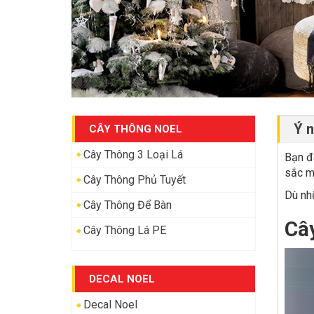
Ý n
CÂY THÔNG NOEL
Cây Thông 3 Loại Lá
Bạn đã
sắc m
Cây Thông Phủ Tuyết
Dù nhữ
Cây Thông Để Bàn
Câ
Cây Thông Lá PE
DECAL NOEL
Decal Noel