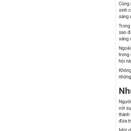
Cũng 
sinh c
sáng 
Trong
sao đ
sáng 
Ngoài 
trong
hội n
Không
những
Nh
Người
với sự
thánh
đứa t
Một d