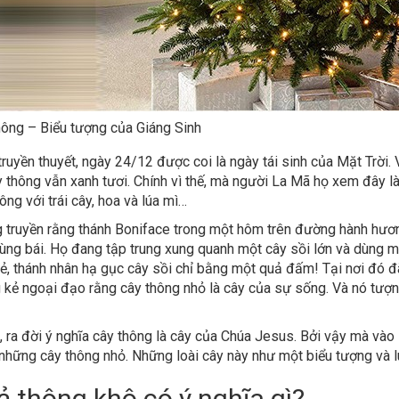
hông – Biểu tượng của Giáng Sinh
ruyền thuyết, ngày 24/12 được coi là ngày tái sinh của Mặt Trời
y thông vẫn xanh tươi. Chính vì thế, mà người La Mã họ xem đây là
ông với trái cây, hoa và lúa mì…
 truyền rằng thánh Boniface trong một hôm trên đường hành hươn
ng bái. Họ đang tập trung xung quanh một cây sồi lớn và dùng mộ
ẻ, thánh nhân hạ gục cây sồi chỉ bằng một quả đấm! Tại nơi đó đã
 kẻ ngoại đạo rằng cây thông nhỏ là cây của sự sống. Và nó tượ
 ra đời ý nghĩa cây thông là cây của Chúa Jesus. Bởi vậy mà vào 
những cây thông nhỏ. Những loài cây này như một biểu tượng và luô
 thông khô có ý nghĩa gì?