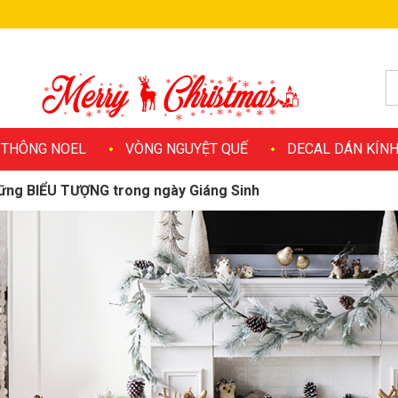
 THÔNG NOEL
VÒNG NGUYỆT QUẾ
DECAL DÁN KÍN
những BIỂU TƯỢNG trong ngày Giáng Sinh