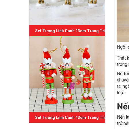
Set Tượng Lính Canh 13cm Trang Trí Giáng Sinh 
Ngôi s
Thật k
trong 
Nó tượ
chuyện
ra, ng
loại.
Nế
Nến là
Set Tượng Lính Canh 13cm Trang Trí Giáng Sinh 
trở nê