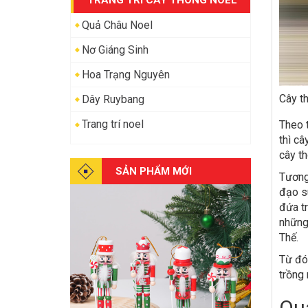
TRANG TRÍ CÂY THÔNG NOEL
Quả Châu Noel
Nơ Giáng Sinh
Hoa Trạng Nguyên
Cây t
Dây Ruybang
Trang trí noel
Theo t
thì câ
cây th
SẢN PHẨM MỚI
Tương
đạo sù
đứa tr
những
Thế.
Từ đó,
trồng 
Quả