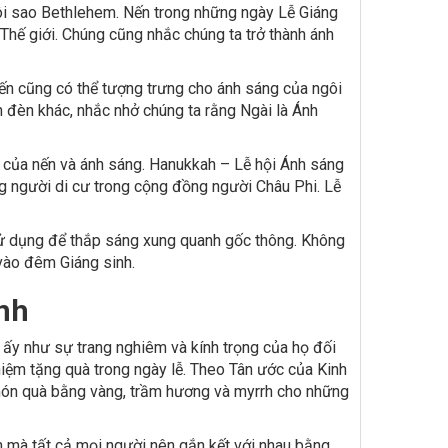
ôi sao Bethlehem. Nến trong những ngày Lễ Giáng
Thế giới. Chúng cũng nhắc chúng ta trở thành ánh
Nến cũng có thể tượng trưng cho ánh sáng của ngôi
 đèn khác, nhắc nhở chúng ta rằng Ngài là Ánh
ệt của nến và ánh sáng. Hanukkah – Lễ hội Ánh sáng
g người di cư trong cộng đồng người Châu Phi. Lễ
sử dụng để thắp sáng xung quanh gốc thông. Không
vào đêm Giáng sinh.
nh
 ấy như sự trang nghiêm và kính trọng của họ đối
niệm tặng quà trong ngày lễ. Theo Tân ước của Kinh
món quà bằng vàng, trầm hương và myrrh cho những
 mà tất cả mọi người nên gắn kết với nhau bằng