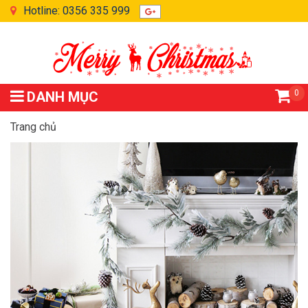
Hotline: 0356 335 999
0
DANH MỤC
Trang chủ
Sản phẩm được gắn thẻ “den led trang tri giang sinh”