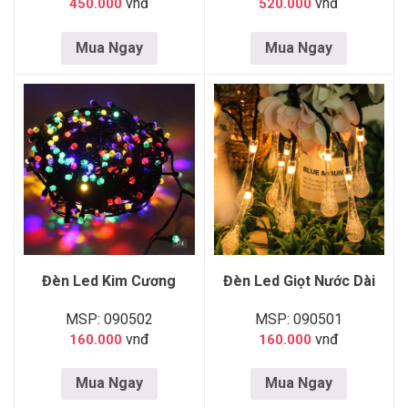
vnđ
vnđ
450.000
520.000
Mua Ngay
Mua Ngay
Đèn Led Kim Cương
Đèn Led Giọt Nước Dài
MSP: 090502
MSP: 090501
vnđ
vnđ
160.000
160.000
Mua Ngay
Mua Ngay