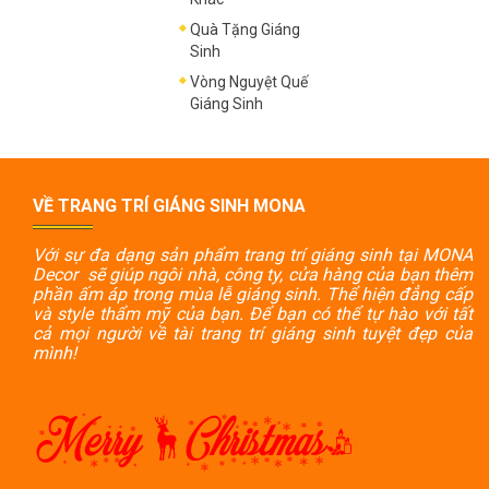
Quà Tặng Giáng
Sinh
Vòng Nguyệt Quế
Giáng Sinh
VỀ TRANG TRÍ GIÁNG SINH MONA
Với sự đa dạng sản phẩm trang trí giáng sinh tại MONA
Decor sẽ giúp ngôi nhà, công ty, cửa hàng của bạn thêm
phần ấm áp trong mùa lễ giáng sinh. Thể hiện đẳng cấp
và style thẩm mỹ của bạn. Để bạn có thể tự hào với tất
cả mọi người về tài trang trí giáng sinh tuyệt đẹp của
mình!