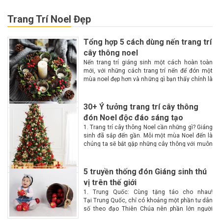
Trang Trí Noel Đẹp
Tổng hợp 5 cách dùng nến trang trí
cây thông noel
Nến trang trí giáng sinh một cách hoàn toàn
mới, với những cách trang trí nến để đón một
mùa noel đẹp hơn và những gì bạn thấy chính là
một không gian lộng lẫy, huyền ảo, ấm cúng
hơn với...
30+ Ý tưởng trang trí cây thông
đón Noel độc đáo sáng tạo
1. Trang trí cây thông Noel cần những gì? Giáng
sinh đã sắp đến gần. Mỗi một mùa Noel đến là
chúng ta sẽ bắt gặp những cây thông với muôn
màu muôn vẻ tại các góc phố. Vậy làm...
5 truyền thống đón Giáng sinh thú
vị trên thế giới
1. Trung Quốc: Cùng tặng táo cho nhau!
Tại Trung Quốc, chỉ có khoảng một phần tư dân
số theo đạo Thiên Chúa nên phần lớn người
dân không biết nhiều về Giáng sinh. Chính vì lý