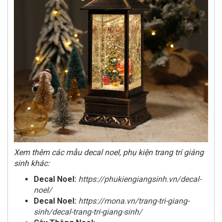
Xem thêm các mẫu decal noel, phụ kiện trang trí giáng
sinh khác:
Decal Noel:
https://phukiengiangsinh.vn/decal-
noel/
Decal Noel:
https://mona.vn/trang-tri-giang-
sinh/decal-trang-tri-giang-sinh/