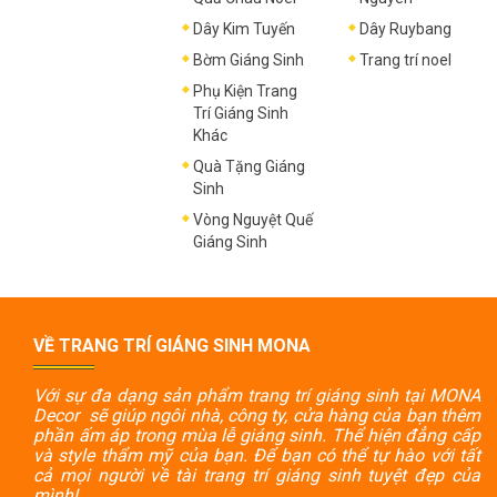
Dây Kim Tuyến
Dây Ruybang
Bờm Giáng Sinh
Trang trí noel
Phụ Kiện Trang
Trí Giáng Sinh
Khác
Quà Tặng Giáng
Sinh
Vòng Nguyệt Quế
Giáng Sinh
VỀ TRANG TRÍ GIÁNG SINH MONA
Với sự đa dạng sản phẩm trang trí giáng sinh tại MONA
Decor sẽ giúp ngôi nhà, công ty, cửa hàng của bạn thêm
phần ấm áp trong mùa lễ giáng sinh. Thể hiện đẳng cấp
và style thẩm mỹ của bạn. Để bạn có thể tự hào với tất
cả mọi người về tài trang trí giáng sinh tuyệt đẹp của
mình!