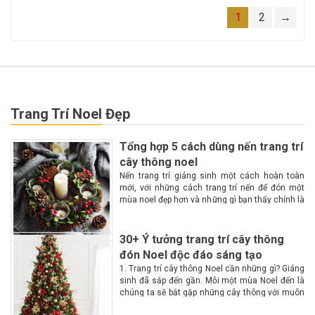
1
2
→
Trang Trí Noel Đẹp
Tổng hợp 5 cách dùng nến trang trí
cây thông noel
Nến trang trí giáng sinh một cách hoàn toàn
mới, với những cách trang trí nến để đón một
mùa noel đẹp hơn và những gì bạn thấy chính là
một không gian lộng lẫy, huyền ảo, ấm cúng
hơn với...
30+ Ý tưởng trang trí cây thông
đón Noel độc đáo sáng tạo
1. Trang trí cây thông Noel cần những gì? Giáng
sinh đã sắp đến gần. Mỗi một mùa Noel đến là
chúng ta sẽ bắt gặp những cây thông với muôn
màu muôn vẻ tại các góc phố. Vậy làm...