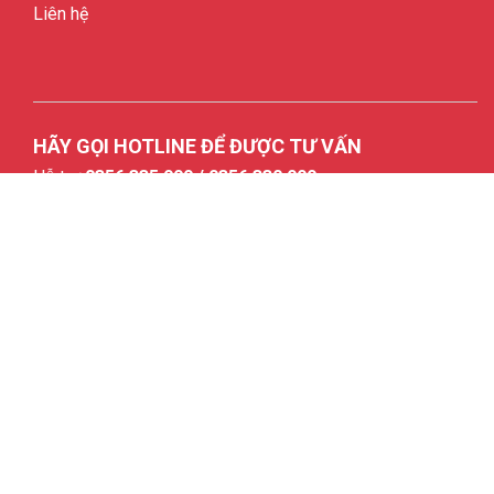
Liên hệ
HÃY GỌI HOTLINE ĐỂ ĐƯỢC TƯ VẤN
Hỗ trợ
0356.335.999 / 0356.330.999
CÔNG TY TNHH MONA VIỆT NAM
GPĐKKD: 0901171265
Địa chỉ: CL4/19 Khu Chiêm Mai, Xã Xuân Quan, Huyện Văn
Giang, Tỉnh Hưng Yên
Hotline: 0356 335 999 / 0356.330.999
Email: info@mona.vn
Chịu trách nhiệm nội dung: Lê Thị Xuân Mai