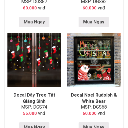
MSP: DGS87
MSP: DGS83
vnđ
vnđ
60.000
60.000
Mua Ngay
Mua Ngay
Decal Dây Treo Tất
Decal Noel Rudolph &
Giáng Sinh
White Bear
MSP: DGS74
MSP: DGS68
vnđ
vnđ
55.000
60.000
Mua Ngay
Mua Ngay