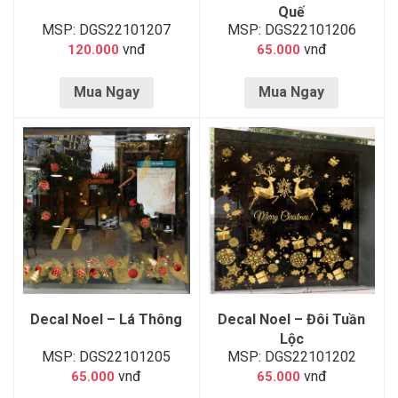
Quế
MSP: DGS22101207
MSP: DGS22101206
vnđ
vnđ
120.000
65.000
Mua Ngay
Mua Ngay
Decal Noel – Lá Thông
Decal Noel – Đôi Tuần
Lộc
MSP: DGS22101205
MSP: DGS22101202
vnđ
vnđ
65.000
65.000