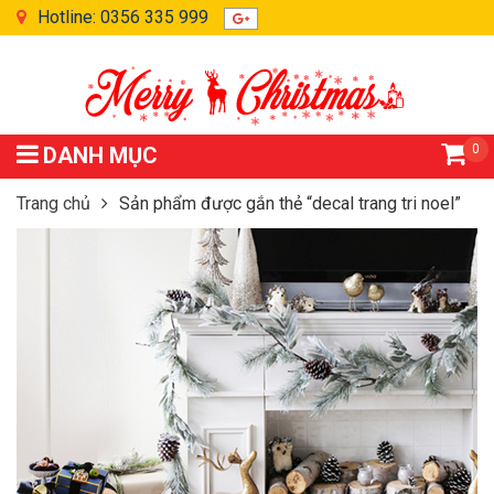
Hotline: 0356 335 999
0
DANH MỤC
Trang chủ
Sản phẩm được gắn thẻ “decal trang tri noel”