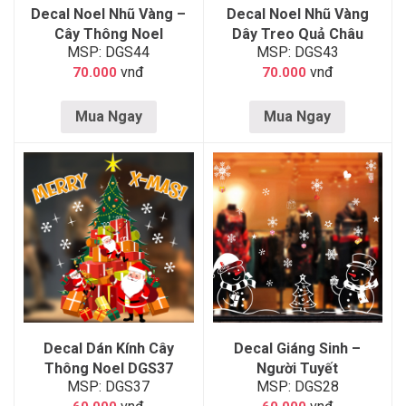
Decal Noel Nhũ Vàng –
Decal Noel Nhũ Vàng
Cây Thông Noel
Dây Treo Quả Châu
MSP: DGS44
MSP: DGS43
vnđ
vnđ
70.000
70.000
Mua Ngay
Mua Ngay
Decal Dán Kính Cây
Decal Giáng Sinh –
Thông Noel DGS37
Người Tuyết
MSP: DGS37
MSP: DGS28