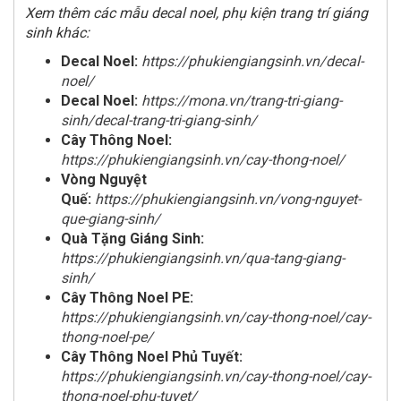
Xem thêm các mẫu decal noel, phụ kiện trang trí giáng
sinh khác:
Decal Noel:
https://phukiengiangsinh.vn/decal-
noel/
Decal Noel:
https://mona.vn/trang-tri-giang-
sinh/decal-trang-tri-giang-sinh/
Cây Thông Noel:
https://phukiengiangsinh.vn/cay-thong-noel/
Vòng Nguyệt
Quế:
https://phukiengiangsinh.vn/vong-nguyet-
que-giang-sinh/
Quà Tặng Giáng Sinh:
https://phukiengiangsinh.vn/qua-tang-giang-
sinh/
Cây Thông Noel PE:
https://phukiengiangsinh.vn/cay-thong-noel/cay-
thong-noel-pe/
Cây Thông Noel Phủ Tuyết:
https://phukiengiangsinh.vn/cay-thong-noel/cay-
thong-noel-phu-tuyet/