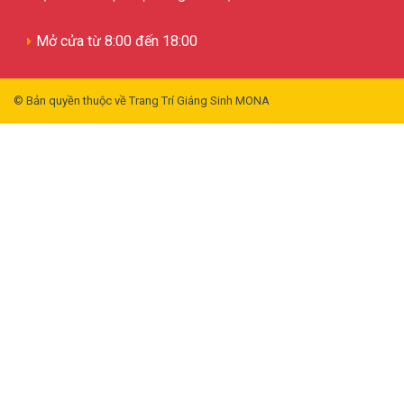
Mở cửa từ 8:00 đến 18:00
© Bản quyền thuộc về Trang Trí Giáng Sinh MONA
Chuyên Cung Cấp Phụ Kiện Trang
Trí Noel Mẫu Mã Mới, Chất Liệu
Cao Cấp