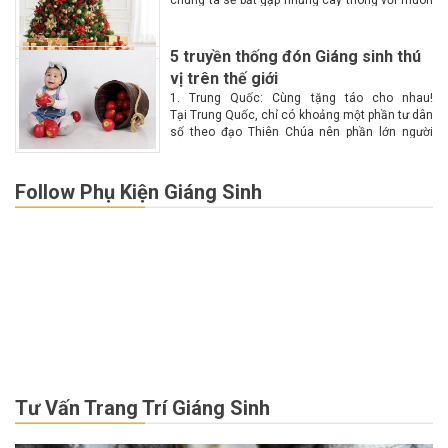
chúng ta sẽ bắt gặp những cây thông với muôn
màu muôn vẻ tại các góc phố. Vậy làm...
5 truyền thống đón Giáng sinh thú
vị trên thế giới
1. Trung Quốc: Cùng tặng táo cho nhau!
Tại Trung Quốc, chỉ có khoảng một phần tư dân
số theo đạo Thiên Chúa nên phần lớn người
dân không biết nhiều về Giáng sinh. Chính vì lý
do này nên Giáng...
Follow Phụ Kiện Giáng Sinh
Tư Vấn Trang Trí Giáng Sinh