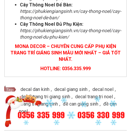
Cây Thông Noel Để Bàn:
https://phukiengiangsinh.vn/cay-thong-noel/cay-
thong-noel-de-ban/
Cây Thông Noel Đủ Phụ Kiện:
https://phukiengiangsinh.vn/cay-thong-noel/cay-
thong-noel-du-phu-kien/
MONA DECOR – CHUYÊN CUNG CẤP PHỤ KIỆN
TRANG TRÍ GIÁNG SINH MẪU MỚI NHẤT – GIÁ TỐT
NHẤT.
HOTLINE: 0356.335.999
decal dan kinh
,
decal giang sinh
,
decal noel
,
decal trang tri giang sinh
,
decal trang tri noel
,
trang tri giang sinh
,
đề can giáng sinh
,
đề can
noel