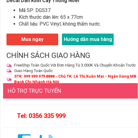
Decal Dán Kính Cây Thông Noel
Mã SP: DGS37
Kích thước dán lên: 65 x 77cm
Chất liệu: PVC Vinyl, không thấm nước.
Mua ngay
Hướng dẫn mua hàng
CHÍNH SÁCH GIAO HÀNG
FreeShip Toàn Quốc Với Đơn Hàng Từ 3.000K Và Chuyển Khoản Trước
Giao Hàng Toàn Quốc
STK: 999 999 979 8888 - Chủ TK: Lê Thị Xuân Mai - Ngân hàng MB
Bank Chi Nhánh Hà Nội
HỖ TRỢ TRỰC TUYẾN
Tel: 0356 335 999