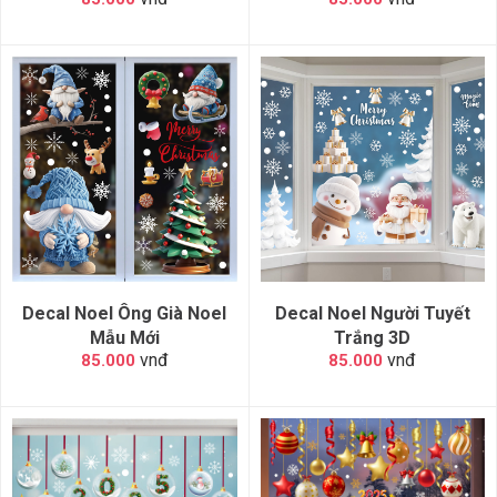
Decal Noel Ông Già Noel
Decal Noel Người Tuyết
Mẫu Mới
Trắng 3D
vnđ
vnđ
85.000
85.000