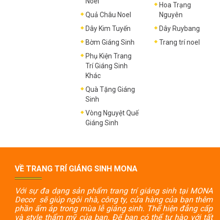
Noel
Hoa Trạng
Quả Châu Noel
Nguyên
Dây Kim Tuyến
Dây Ruybang
Bờm Giáng Sinh
Trang trí noel
Phụ Kiện Trang
Trí Giáng Sinh
Khác
Quà Tặng Giáng
Sinh
Vòng Nguyệt Quế
Giáng Sinh
VỀ TRANG TRÍ GIÁNG SINH MONA
Với sự đa dạng sản phẩm trang trí giáng sinh tại MONA
Decor sẽ giúp ngôi nhà, công ty, cửa hàng của bạn thêm
phần ấm áp trong mùa lễ giáng sinh. Thể hiện đẳng cấp
và style thẩm mỹ của bạn. Để bạn có thể tự hào với tất