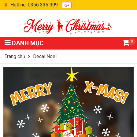
Hotline: 0356 335 999
0
DANH MỤC
Trang chủ
Decal Noel
Decal Dán Kính Cây Thông Noel DGS37