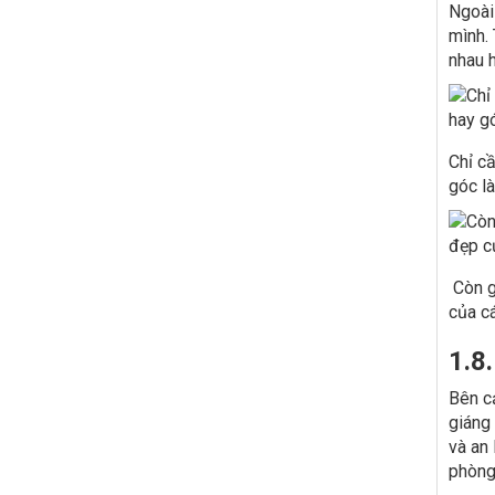
Ngoài
mình. 
nhau 
Chỉ cầ
góc l
Còn g
của c
1.8
Bên cạ
giáng 
và an
phòng