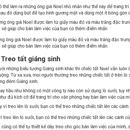
 thể làm ra những ông già Noel nhỏ nhắn như thế này để trang tr
sau đó dùng bút để tạo hình gương mặt và dùng một ít bông gòn 
 ông già Noel được làm từ giấy màu đỏ và màu trắng đặc trưng,
u sẽ giúp cho bàn làm việc của bạn có thêm điểm nhấn.
 Treo tất giáng sinh
ới những biểu tượng Giáng sinh khác thì chiếc tất Noel vẫn luôn 
ộng. Từ xa xưa, mọi người thường treo những chiếc tất ở trên lò
ong đêm Giáng sinh.
nay hầu như không có một công ty nào còn sử dụng lò sưởi, tuy n
hư đủ kích cỡ để trang trí cho văn phòng hay bàn làm việc của mì
ì treo lên lò sưởi, bạn có thể treo những chiếc tất lên các cánh 