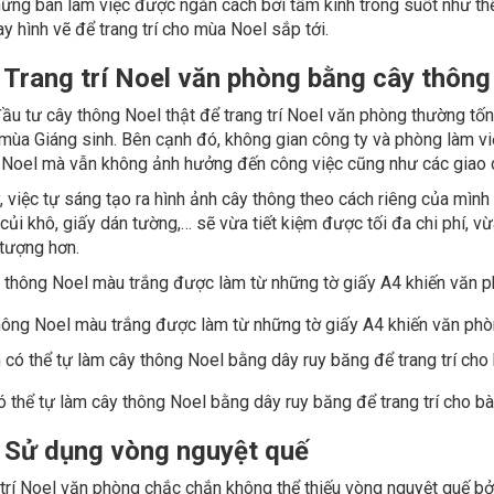
hững bàn làm việc được ngăn cách bởi tấm kính trong suốt như th
y hình vẽ để trang trí cho mùa Noel sắp tới.
. Trang trí Noel văn phòng bằng cây thô
ầu tư cây thông Noel thật để trang trí Noel văn phòng thường tốn
 mùa Giáng sinh. Bên cạnh đó, không gian công ty và phòng làm v
 Noel mà vẫn không ảnh hưởng đến công việc cũng như các giao d
, việc tự sáng tạo ra hình ảnh cây thông theo cách riêng của mình
 củi khô, giấy dán tường,… sẽ vừa tiết kiệm được tối đa chi phí
 tượng hơn.
04
hông Noel màu trắng được làm từ những tờ giấy A4 khiến văn phòn
 thể tự làm cây thông Noel bằng dây ruy băng để trang trí cho bà
. Sử dụng vòng nguyệt quế
 trí Noel văn phòng chắc chắn không thể thiếu vòng nguyệt quế b