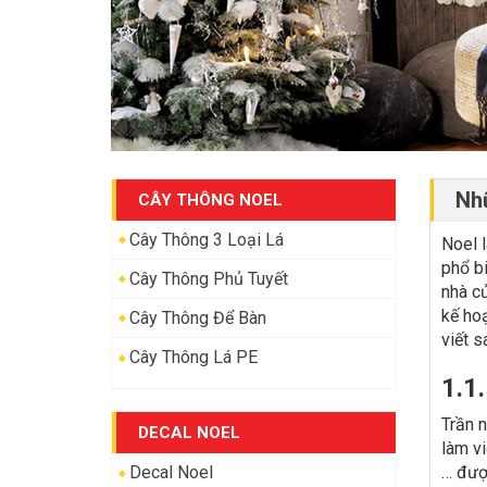
Nhữ
CÂY THÔNG NOEL
Cây Thông 3 Loại Lá
Noel 
phổ bi
Cây Thông Phủ Tuyết
nhà cử
kế hoạ
Cây Thông Để Bàn
viết s
Cây Thông Lá PE
1.1.
Trần n
DECAL NOEL
làm vi
Decal Noel
… được