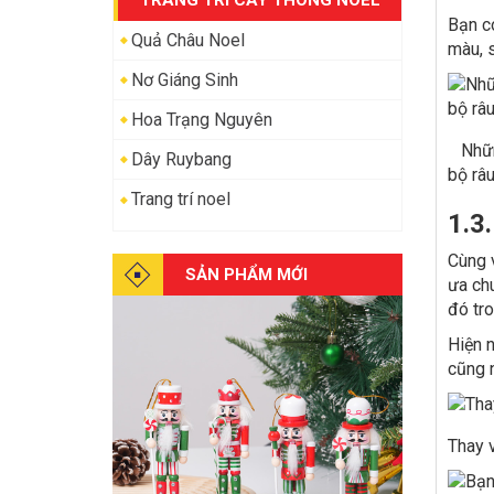
TRANG TRÍ CÂY THÔNG NOEL
Bạn có
Quả Châu Noel
màu, 
Nơ Giáng Sinh
Hoa Trạng Nguyên
Những
Dây Ruybang
bộ râ
Trang trí noel
1.3.
Cùng v
SẢN PHẨM MỚI
ưa chu
đó tr
Hiện 
cũng n
Thay v