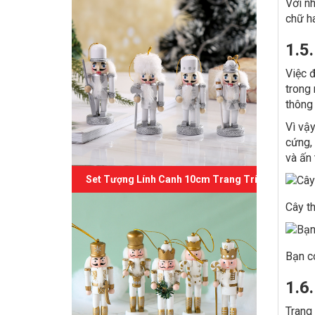
Với n
chữ ha
1.5
Việc đ
trong
thông
Vì vậy
cứng,
và ấn
Set Tượng Lính Canh 10cm Trang Trí Giáng Sinh 
Cây t
Bạn có
1.6
Trang