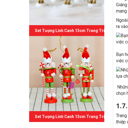
Giáng 
mang 
Ngoài 
ra vào
Set Tượng Lính Canh 13cm Trang Trí Giáng Sinh 
Bạn ho
việc c
Những
chọn 
1.7
Trang
Set Tượng Lính Canh 13cm Trang Trí Giáng Sinh 
thiệp 