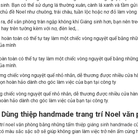
sinh. Bạn có thể sử dụng lá thường xuân, cành lá xanh và tầm gửi c
chủ đề Noel như chuông, trái châu, tuần lộc hoặc nơ đỏ làm vòng
ra, để văn phòng tràn ngập không khí Giáng sinh hơn, bạn nên tre
 hay trên tường kèm với nơ, đèn led,…
03
àn toàn có thể tự tay làm một chiếc vòng nguyệt quế bằng những 
ủa mình.
 chiếc vòng nguyệt quế nhỏ nhắn, dễ thương được nhiều cửa hàng 
hoàn hảo dành cho góc làm việc của bạn tại công ty.
. Dùng thiệp handmade trang trí Noel văn
 trí noel văn phòng bằng những tấm
thiệp giáng sinh handmade
cũ
02
có màu sắc sặc sỡ sẽ giúp không gian làm việc trở nên ấm cúng h