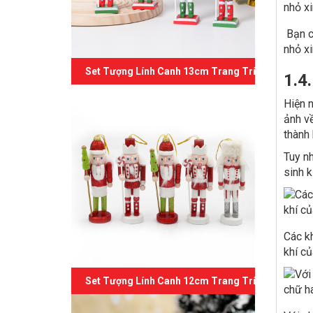
Bạn cũ
nhỏ xi
Set Tượng Lính Canh 13cm Trang Trí Giáng Sinh 
1.4
Hiện n
ảnh về
thành 
Tuy n
sinh k
Các k
khí củ
Set Tượng Lính Canh 12cm Trang Trí Giáng Sinh 