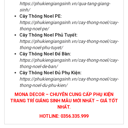
https://phukiengiangsinh.vn/qua-tang-giang-
sinh/
Cây Thông Noel PE:
https://phukiengiangsinh.vn/cay-thong-noel/cay-
thong-noel-pe/
Cây Thông Noel Phủ Tuyết:
https://phukiengiangsinh.vn/cay-thong-noel/cay-
thong-noel-phu-tuyet/
Cây Thông Noel Để Bàn:
https://phukiengiangsinh.vn/cay-thong-noel/cay-
thong-noel-de-ban/
Cây Thông Noel Đủ Phụ Kiện:
https://phukiengiangsinh.vn/cay-thong-noel/cay-
thong-noel-du-phu-kien/
MONA DECOR – CHUYÊN CUNG CẤP PHỤ KIỆN
TRANG TRÍ GIÁNG SINH MẪU MỚI NHẤT – GIÁ TỐT
NHẤT.
HOTLINE: 0356.335.999