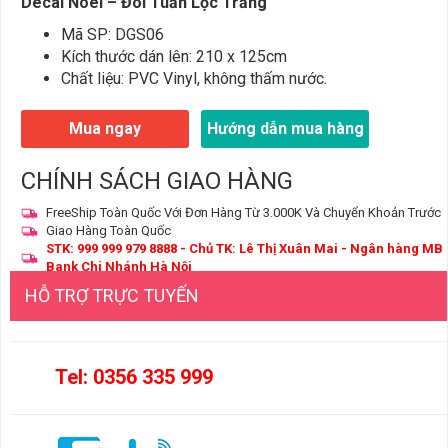
Decal Noel – Đôi Tuần Lộc Trắng
Mã SP: DGS06
Kích thước dán lên: 210 x 125cm
Chất liệu: PVC Vinyl, không thấm nước.
Mua ngay
Hướng dẫn mua hàng
CHÍNH SÁCH GIAO HÀNG
FreeShip Toàn Quốc Với Đơn Hàng Từ 3.000K Và Chuyển Khoản Trước
Giao Hàng Toàn Quốc
STK: 999 999 979 8888 - Chủ TK: Lê Thị Xuân Mai - Ngân hàng MB
Bank Chi Nhánh Hà Nội
HỖ TRỢ TRỰC TUYẾN
Tel: 0356 335 999