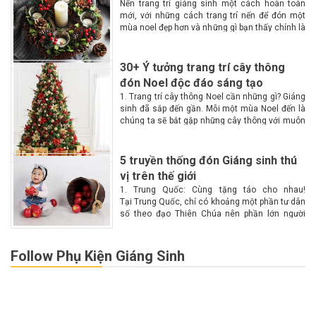
Nến trang trí giáng sinh một cách hoàn toàn
mới, với những cách trang trí nến để đón một
mùa noel đẹp hơn và những gì bạn thấy chính là
một không gian lộng lẫy, huyền ảo, ấm cúng
hơn với...
30+ Ý tưởng trang trí cây thông
đón Noel độc đáo sáng tạo
1. Trang trí cây thông Noel cần những gì? Giáng
sinh đã sắp đến gần. Mỗi một mùa Noel đến là
chúng ta sẽ bắt gặp những cây thông với muôn
màu muôn vẻ tại các góc phố. Vậy làm...
5 truyền thống đón Giáng sinh thú
vị trên thế giới
1. Trung Quốc: Cùng tặng táo cho nhau!
Tại Trung Quốc, chỉ có khoảng một phần tư dân
số theo đạo Thiên Chúa nên phần lớn người
dân không biết nhiều về Giáng sinh. Chính vì lý
do này nên Giáng...
Follow Phụ Kiện Giáng Sinh