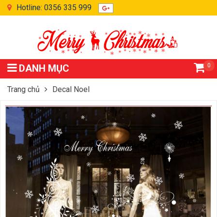
Hotline: 0356 335 999
0
DANH MỤC
Trang chủ
Decal Noel
Decal Noel – Đôi Tuần Lộc Trắng