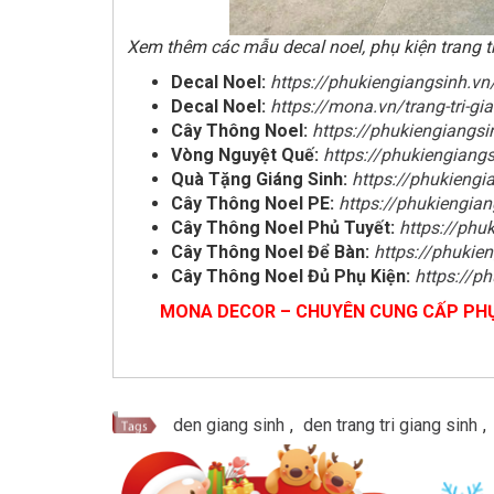
Xem thêm các mẫu decal noel, phụ kiện trang tr
Decal Noel:
https://phukiengiangsinh.vn
Decal Noel:
https://mona.vn/trang-tri-gia
Cây Thông Noel:
https://phukiengiangsi
Vòng Nguyệt Quế:
https://phukiengiang
Quà Tặng Giáng Sinh:
https://phukiengi
Cây Thông Noel PE:
https://phukiengian
Cây Thông Noel Phủ Tuyết:
https://phu
Cây Thông Noel Để Bàn:
https://phukie
Cây Thông Noel Đủ Phụ Kiện:
https://p
MONA DECOR – CHUYÊN CUNG CẤP PHỤ 
den giang sinh
,
den trang tri giang sinh
,