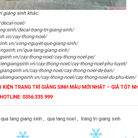
í giáng sinh khác:
/decal-noel/
ng-sinh/decal-trang-tri-giang-sinh/
nh.vn/cay-thong-noel/
sinh.vn/vong-nguyet-que-giang-sinh/
angsinh.vn/qua-tang-giang-sinh/
gsinh.vn/cay-thong-noel/cay-thong-noel-pe/
kiengiangsinh.vn/cay-thong-noel/cay-thong-noel-phu-tuyet/
ngiangsinh.vn/cay-thong-noel/cay-thong-noel-de-ban/
hukiengiangsinh.vn/cay-thong-noel/cay-thong-noel-du-phu-kien/
KIỆN TRANG TRÍ GIÁNG SINH MẪU MỚI NHẤT – GIÁ TỐT NH
HOTLINE: 0356.335.999
qua tang giang sinh
,
qua tang noel
,
trang tri giang sinh