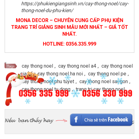
https://phukiengiangsinh.vn/cay-thong-noel/cay-
thong-noel-du-phu-kien/
MONA DECOR – CHUYÊN CUNG CẤP PHỤ KIỆN
TRANG TRÍ GIÁNG SINH MẪU MỚI NHẤT – GIÁ TỐT
NHẤT.
HOTLINE: 0356.335.999
cay thong noel
,
cay thong noel a4
,
cay thong noel
gia re
,
cay thong noel ha noi
,
cay thong noel pe
,
cay thong noel phu tuyet
,
cay thong noel sai gon
,
cay thong noel tu dong
,
trang tri cay thong noel