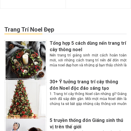
Trang Trí Noel Đẹp
Tổng hợp 5 cách dùng nến trang trí
cây thông noel
Nến trang trí giáng sinh một cách hoàn toàn
mới, với những cách trang trí nến để đón một
mùa noel đẹp hơn và những gì bạn thấy chính là
một không gian lộng lẫy, huyền ảo, ấm cúng
hơn với...
30+ Ý tưởng trang trí cây thông
đón Noel độc đáo sáng tạo
1. Trang trí cây thông Noel cần những gì? Giáng
sinh đã sắp đến gần. Mỗi một mùa Noel đến là
chúng ta sẽ bắt gặp những cây thông với muôn
màu muôn vẻ tại các góc phố. Vậy làm...
5 truyền thống đón Giáng sinh thú
vị trên thế giới