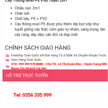
Cây Thông Noel PE Phủ Tuyết 2m1
Chiều cao: 2m1
Chân sắt
Chất liệu: PE + PVC
Cây thông noel PE được phủ thêm lớp bọt xốp như
tuyết giống cây thật, cảm giác tự nhiên, sang trọng, tán
cây rộng, dày dặn, cân đối và đẹp mắt.
CHÍNH SÁCH GIAO HÀNG
FreeShip Toàn Quốc Với Đơn Hàng Từ 3.000K Và Chuyển Khoản Trước
Giao Hàng Toàn Quốc
STK: 999 999 979 8888 - Chủ TK: Lê Thị Xuân Mai - Ngân hàng MB
Bank Chi Nhánh Hà Nội
HỖ TRỢ TRỰC TUYẾN
Tel: 0356 335 999