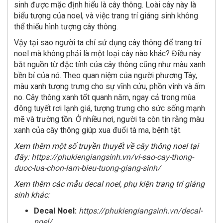
sinh được mặc định hiểu là cây thông. Loài cây này là
biểu tượng của noel, và việc trang trí giáng sinh không
thể thiếu hình tượng cây thông.
Vậy tại sao người ta chỉ sử dụng cây thông để trang trí
noel mà không phải là một loại cây nào khác? Điều này
bắt nguồn từ đặc tính của cây thông cũng như màu xanh
bền bỉ của nó. Theo quan niệm của người phương Tây,
màu xanh tượng trưng cho sự vĩnh cửu, phồn vinh và ấm
no. Cây thông xanh tốt quanh năm, ngay cả trong mùa
đông tuyết rơi lạnh giá, tượng trưng cho sức sống mạnh
mẽ và trường tồn. Ở nhiều nơi, người ta còn tin rằng màu
xanh của cây thông giúp xua đuổi tà ma, bệnh tật.
Xem thêm một số truyền thuyết về cây thông noel tại
đây:
https://phukiengiangsinh.vn/vi-sao-cay-thong-
duoc-lua-chon-lam-bieu-tuong-giang-sinh/
Xem thêm các mẫu decal noel, phụ kiện trang trí giáng
sinh khác:
Decal Noel:
https://phukiengiangsinh.vn/decal-
noel/