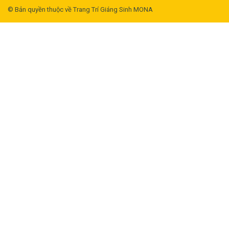
© Bản quyền thuộc về Trang Trí Giáng Sinh MONA
Chuyên Cung Cấp Phụ Kiện Trang
Trí Noel Mẫu Mã Mới, Chất Liệu
Cao Cấp