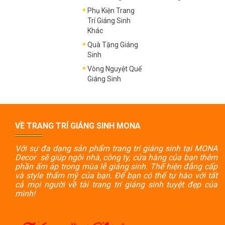
Phụ Kiện Trang
Trí Giáng Sinh
Khác
Quà Tặng Giáng
Sinh
Vòng Nguyệt Quế
Giáng Sinh
VỀ TRANG TRÍ GIÁNG SINH MONA
Với sự đa dạng sản phẩm trang trí giáng sinh tại MONA
Decor sẽ giúp ngôi nhà, công ty, cửa hàng của bạn thêm
phần ấm áp trong mùa lễ giáng sinh. Thể hiện đẳng cấp
và style thẩm mỹ của bạn. Để bạn có thể tự hào với tất
cả mọi người về tài trang trí giáng sinh tuyệt đẹp của
mình!