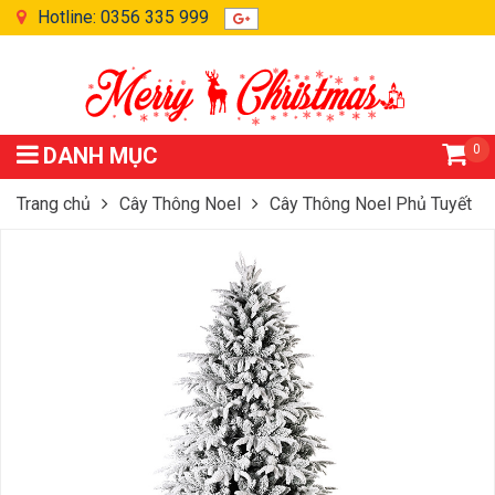
Hotline: 0356 335 999
0
DANH MỤC
Trang chủ
Cây Thông Noel
Cây Thông Noel Phủ Tuyết
Cây Thông Noel PE Phủ Tuyết 2m1