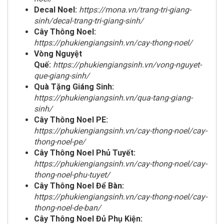
Decal Noel:
https://mona.vn/trang-tri-giang-
sinh/decal-trang-tri-giang-sinh/
Cây Thông Noel:
https://phukiengiangsinh.vn/cay-thong-noel/
Vòng Nguyệt
Quế:
https://phukiengiangsinh.vn/vong-nguyet-
que-giang-sinh/
Quà Tặng Giáng Sinh:
https://phukiengiangsinh.vn/qua-tang-giang-
sinh/
Cây Thông Noel PE:
https://phukiengiangsinh.vn/cay-thong-noel/cay-
thong-noel-pe/
Cây Thông Noel Phủ Tuyết:
https://phukiengiangsinh.vn/cay-thong-noel/cay-
thong-noel-phu-tuyet/
Cây Thông Noel Để Bàn:
https://phukiengiangsinh.vn/cay-thong-noel/cay-
thong-noel-de-ban/
Cây Thông Noel Đủ Phụ Kiện: