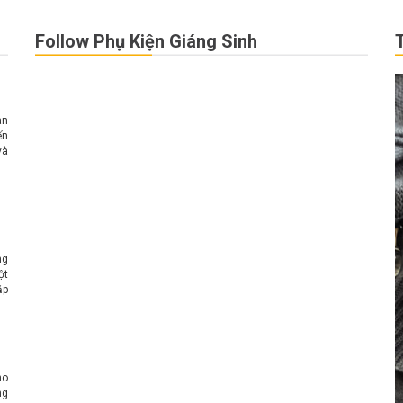
Follow Phụ Kiện Giáng Sinh
àn
ến
và
ng
ơn
ng
ột
ặp
ôn
ho
ng