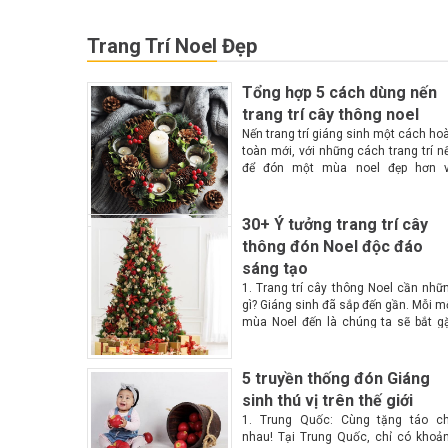
Trang Trí Noel Đẹp
Tổng hợp 5 cách dùng nến
trang trí cây thông noel
Nến trang trí giáng sinh một cách ho
toàn mới, với những cách trang trí n
để đón một mùa noel đẹp hơn 
những gì bạn thấy chính là một khô
gian lộng lẫy, huyền ảo, ấm cúng h
với...
30+ Ý tưởng trang trí cây
thông đón Noel độc đáo
sáng tạo
1. Trang trí cây thông Noel cần nhữ
gì? Giáng sinh đã sắp đến gần. Mỗi m
mùa Noel đến là chúng ta sẽ bắt g
những cây thông với muôn màu mu
vẻ tại các góc phố. Vậy làm...
5 truyền thống đón Giáng
sinh thú vị trên thế giới
1. Trung Quốc: Cùng tặng táo c
nhau! Tại Trung Quốc, chỉ có khoả