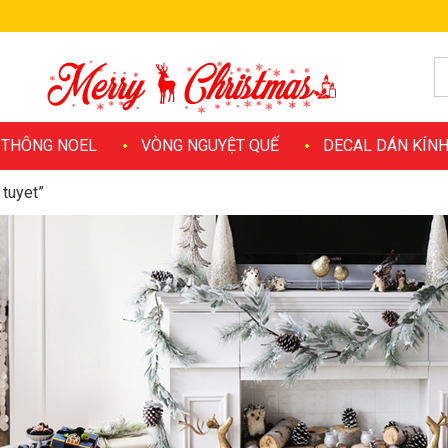
 THÔNG NOEL
VÒNG NGUYỆT QUẾ
DECAL DÁN KÍN
 tuyet”