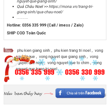
nguyet-que-giang-sinh/
Quả Châu Noel >>
https://mona.vn/trang-tri-
giang-sinh/qua-chau-noel/
…………..
Hotline: 0356 335 999 (Call / imess / Zalo)
SHIP COD Toàn Quốc
phu kien giang sinh
,
phu kien trang tri noel
,
vong
nguyet que
,
vong nguyet que giang sinh
,
vong
nguyet que noel
,
vong nguyet que to chim
,
vong
nguyet que trang tri noel