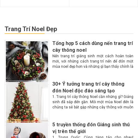
Trang Trí Noel Đẹp
Tổng hợp 5 cách dùng nến trang trí
cây thông noel
Nến trang trí giáng sinh một cách hoàn toàn
mới, với những cách trang trí nến để đón một
mùa noel đẹp hơn và những gì bạn thấy chính là
một không gian lộng lẫy, huyền ảo, ấm cúng
hơn với...
30+ Ý tưởng trang trí cây thông
đón Noel độc đáo sáng tạo
1. Trang trí cây thông Noel cần những gì? Giáng
sinh đã sắp đến gần. Mỗi một mùa Noel đến là
chúng ta sẽ bắt gặp những cây thông với muôn
màu muôn vẻ tại các góc phố. Vậy làm...
5 truyền thống đón Giáng sinh thú
vị trên thế giới
1. Trung Quốc: Cùng tặng táo cho nhau!