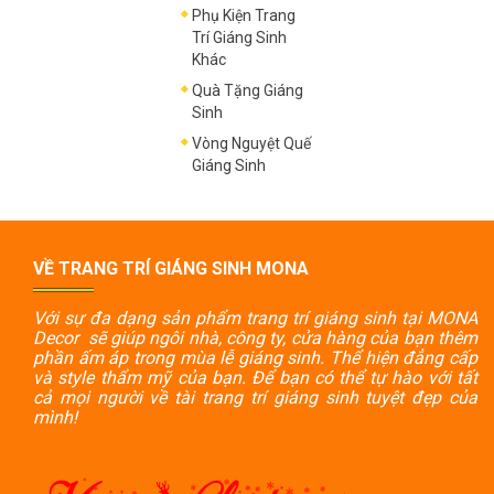
Phụ Kiện Trang
Trí Giáng Sinh
Khác
Quà Tặng Giáng
Sinh
Vòng Nguyệt Quế
Giáng Sinh
VỀ TRANG TRÍ GIÁNG SINH MONA
Với sự đa dạng sản phẩm trang trí giáng sinh tại MONA
Decor sẽ giúp ngôi nhà, công ty, cửa hàng của bạn thêm
phần ấm áp trong mùa lễ giáng sinh. Thể hiện đẳng cấp
và style thẩm mỹ của bạn. Để bạn có thể tự hào với tất
cả mọi người về tài trang trí giáng sinh tuyệt đẹp của
mình!