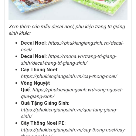
Xem thêm các mẫu decal noel, phụ kiện trang trí giáng
sinh khác:
Decal Noel:
https://phukiengiangsinh.vn/decal-
noel/
Decal Noel:
https://mona.vn/trang-tri-giang-
sinh/decal-trang-tri-giang-sinh/
Cây Thông Noel:
https://phukiengiangsinh.vn/cay-thong-noel/
Vòng Nguyệt
Quế:
https://phukiengiangsinh.vn/vong-nguyet-
que-giang-sinh/
Quà Tặng Giáng Sinh:
https://phukiengiangsinh.vn/qua-tang-giang-
sinh/
Cây Thông Noel PE:
https://phukiengiangsinh.vn/cay-thong-noel/cay-