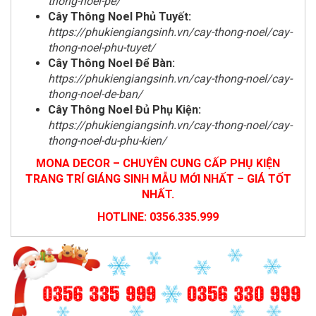
thong-noel-pe/
Cây Thông Noel Phủ Tuyết:
https://phukiengiangsinh.vn/cay-thong-noel/cay-
thong-noel-phu-tuyet/
Cây Thông Noel Để Bàn:
https://phukiengiangsinh.vn/cay-thong-noel/cay-
thong-noel-de-ban/
Cây Thông Noel Đủ Phụ Kiện:
https://phukiengiangsinh.vn/cay-thong-noel/cay-
thong-noel-du-phu-kien/
MONA DECOR – CHUYÊN CUNG CẤP PHỤ KIỆN
TRANG TRÍ GIÁNG SINH MẪU MỚI NHẤT – GIÁ TỐT
NHẤT.
HOTLINE: 0356.335.999