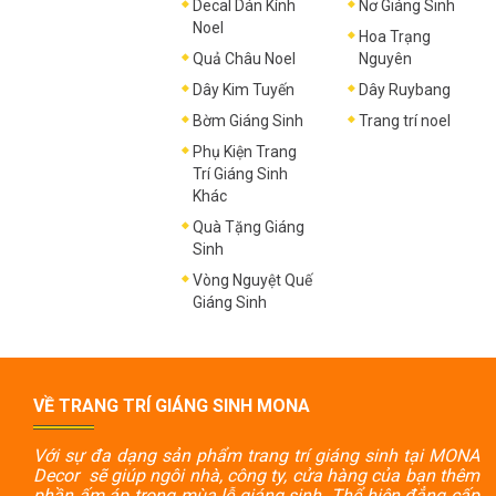
Decal Dán Kính
Nơ Giáng Sinh
Noel
Hoa Trạng
Quả Châu Noel
Nguyên
Dây Kim Tuyến
Dây Ruybang
Bờm Giáng Sinh
Trang trí noel
Phụ Kiện Trang
Trí Giáng Sinh
Khác
Quà Tặng Giáng
Sinh
Vòng Nguyệt Quế
Giáng Sinh
VỀ TRANG TRÍ GIÁNG SINH MONA
Với sự đa dạng sản phẩm trang trí giáng sinh tại MONA
Decor sẽ giúp ngôi nhà, công ty, cửa hàng của bạn thêm
phần ấm áp trong mùa lễ giáng sinh. Thể hiện đẳng cấp