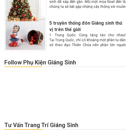
sinh đã sắp đến gần. Mỗi một mùa Noel đến là
chúng ta sẽ bắt gặp những cây thông với muôn
màu muôn vẻ tại các góc phố. Vậy làm...
5 truyền thống đón Giáng sinh thú
vị trên thế giới
1. Trung Quốc: Cùng tặng táo cho nhau!
Tại Trung Quốc, chỉ có khoảng một phần tư dân
số theo đạo Thiên Chúa nên phần lớn người
dân không biết nhiều về Giáng sinh. Chính vì lý
do này nên Giáng...
Follow Phụ Kiện Giáng Sinh
Tư Vấn Trang Trí Giáng Sinh