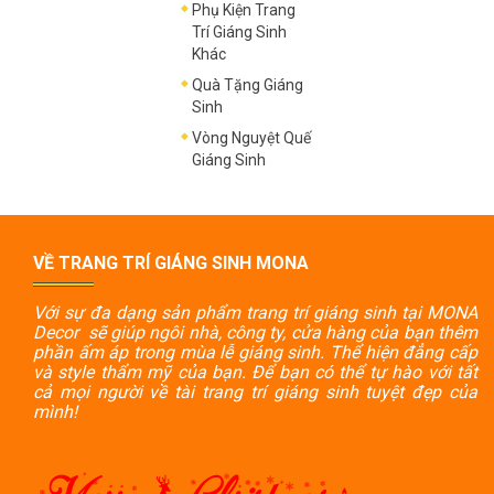
Phụ Kiện Trang
Trí Giáng Sinh
Khác
Quà Tặng Giáng
Sinh
Vòng Nguyệt Quế
Giáng Sinh
VỀ TRANG TRÍ GIÁNG SINH MONA
Với sự đa dạng sản phẩm trang trí giáng sinh tại MONA
Decor sẽ giúp ngôi nhà, công ty, cửa hàng của bạn thêm
phần ấm áp trong mùa lễ giáng sinh. Thể hiện đẳng cấp
và style thẩm mỹ của bạn. Để bạn có thể tự hào với tất
cả mọi người về tài trang trí giáng sinh tuyệt đẹp của
mình!