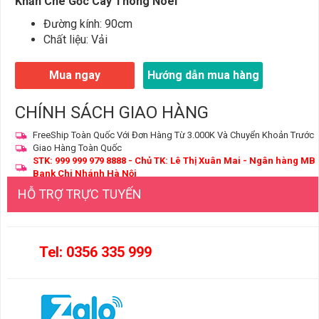
Khăn Che Gốc Cây Thông Noel
Đường kính: 90cm
Chất liệu: Vải
Mua ngay
Hướng dẫn mua hàng
CHÍNH SÁCH GIAO HÀNG
FreeShip Toàn Quốc Với Đơn Hàng Từ 3.000K Và Chuyển Khoản Trước
Giao Hàng Toàn Quốc
STK: 999 999 979 8888 - Chủ TK: Lê Thị Xuân Mai - Ngân hàng MB
Bank Chi Nhánh Hà Nội
HỖ TRỢ TRỰC TUYẾN
Tel: 0356 335 999