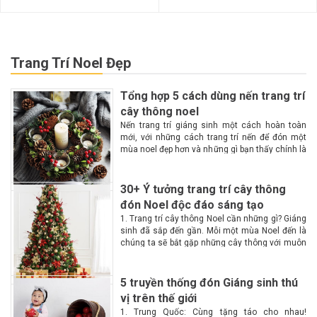
Trang Trí Noel Đẹp
Tổng hợp 5 cách dùng nến trang trí
cây thông noel
Nến trang trí giáng sinh một cách hoàn toàn
mới, với những cách trang trí nến để đón một
mùa noel đẹp hơn và những gì bạn thấy chính là
một không gian lộng lẫy, huyền ảo, ấm cúng
hơn với...
30+ Ý tưởng trang trí cây thông
đón Noel độc đáo sáng tạo
1. Trang trí cây thông Noel cần những gì? Giáng
sinh đã sắp đến gần. Mỗi một mùa Noel đến là
chúng ta sẽ bắt gặp những cây thông với muôn
màu muôn vẻ tại các góc phố. Vậy làm...
5 truyền thống đón Giáng sinh thú
vị trên thế giới
1. Trung Quốc: Cùng tặng táo cho nhau!