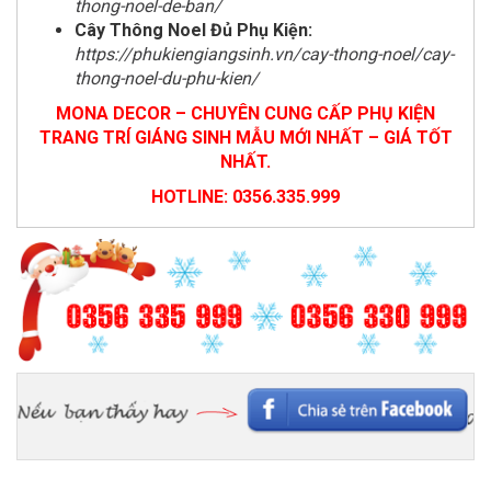
thong-noel-de-ban/
Cây Thông Noel Đủ Phụ Kiện:
https://phukiengiangsinh.vn/cay-thong-noel/cay-
thong-noel-du-phu-kien/
MONA DECOR – CHUYÊN CUNG CẤP PHỤ KIỆN
TRANG TRÍ GIÁNG SINH MẪU MỚI NHẤT – GIÁ TỐT
NHẤT.
HOTLINE: 0356.335.999