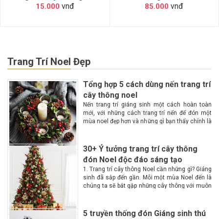
vnđ
vnđ
15.000
85.000
Trang Trí Noel Đẹp
Tổng hợp 5 cách dùng nến trang trí
cây thông noel
Nến trang trí giáng sinh một cách hoàn toàn
mới, với những cách trang trí nến để đón một
mùa noel đẹp hơn và những gì bạn thấy chính là
một không gian lộng lẫy, huyền ảo, ấm cúng
hơn với...
30+ Ý tưởng trang trí cây thông
đón Noel độc đáo sáng tạo
1. Trang trí cây thông Noel cần những gì? Giáng
sinh đã sắp đến gần. Mỗi một mùa Noel đến là
chúng ta sẽ bắt gặp những cây thông với muôn
màu muôn vẻ tại các góc phố. Vậy làm...
5 truyền thống đón Giáng sinh thú