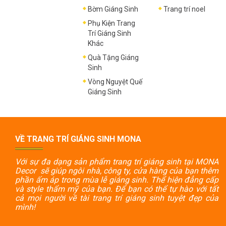
Bờm Giáng Sinh
Trang trí noel
Phụ Kiện Trang
Trí Giáng Sinh
Khác
Quà Tặng Giáng
Sinh
Vòng Nguyệt Quế
Giáng Sinh
VỀ TRANG TRÍ GIÁNG SINH MONA
Với sự đa dạng sản phẩm trang trí giáng sinh tại MONA
Decor sẽ giúp ngôi nhà, công ty, cửa hàng của bạn thêm
phần ấm áp trong mùa lễ giáng sinh. Thể hiện đẳng cấp
và style thẩm mỹ của bạn. Để bạn có thể tự hào với tất
cả mọi người về tài trang trí giáng sinh tuyệt đẹp của
mình!