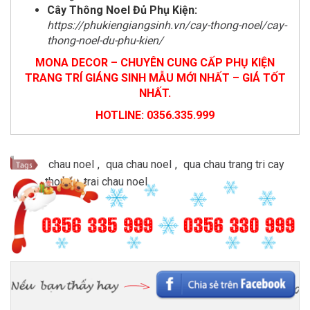
Cây Thông Noel Đủ Phụ Kiện:
https://phukiengiangsinh.vn/cay-thong-noel/cay-
thong-noel-du-phu-kien/
MONA DECOR – CHUYÊN CUNG CẤP PHỤ KIỆN
TRANG TRÍ GIÁNG SINH MẪU MỚI NHẤT – GIÁ TỐT
NHẤT.
HOTLINE: 0356.335.999
chau noel
,
qua chau noel
,
qua chau trang tri cay
thong
,
trai chau noel