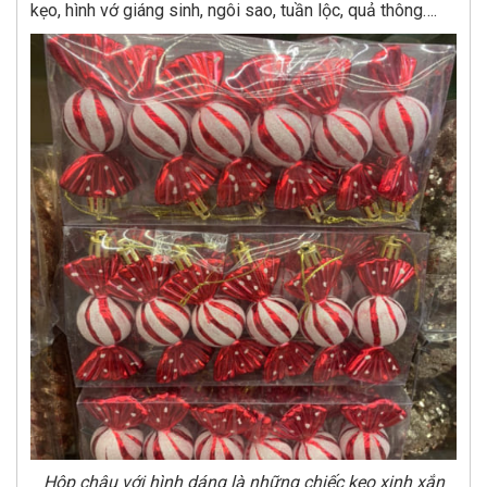
kẹo, hình vớ giáng sinh, ngôi sao, tuần lộc, quả thông….
Hộp châu với hình dáng là những chiếc kẹo xinh xắn