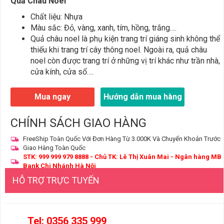
Quả Châu Noel
Chất liệu: Nhựa
Màu sắc: Đỏ, vàng, xanh, tím, hồng, trắng….
Quả châu noel là phụ kiện trang trí giáng sinh không thể
thiếu khi trang trí cây thông noel. Ngoài ra, quả châu
noel còn được trang trí ở những vị trí khác như trần nhà,
cửa kính, cửa sổ….
Mua ngay
Hướng dẫn mua hàng
CHÍNH SÁCH GIAO HÀNG
FreeShip Toàn Quốc Với Đơn Hàng Từ 3.000K Và Chuyển Khoản Trước
Giao Hàng Toàn Quốc
STK: 999 999 979 8888 - Chủ TK: Lê Thị Xuân Mai - Ngân hàng MB
Bank Chi Nhánh Hà Nội
HỖ TRỢ TRỰC TUYẾN
Tel: 0356 335 999