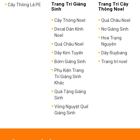
Trang Trí Giáng
Trang Trí Cây
Cây Thông Lá PE
Sinh
Thông Noel
Cây Thông Noel
Quả Châu Noel
Decal Dán Kính
Nơ Giáng Sinh
Noel
Hoa Trạng
Quả Châu Noel
Nguyên
Dây Kim Tuyến
Dây Ruybang
Bờm Giáng Sinh
Trang trí noel
Phụ Kiện Trang
Trí Giáng Sinh
Khác
Quà Tặng Giáng
Sinh
Vòng Nguyệt Quế
Giáng Sinh