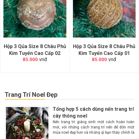
Hộp 3 Qủa Size 8 Châu Phủ
Hộp 3 Qủa Size 8 Châu Phủ
Kim Tuyến Cao Cấp 02
Kim Tuyến Cao Cấp 01
vnđ
vnđ
85.000
85.000
Trang Trí Noel Đẹp
Tổng hợp 5 cách dùng nến trang trí
cây thông noel
Nến trang trí giáng sinh một cách hoàn toàn
mới, với những cách trang trí nến để đón một
mùa noel đẹp hơn và những gì bạn thấy chính là
một không gian lộng lẫy, huyền ảo, ấm cúng