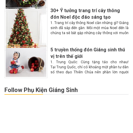
hơn với...
30+ Ý tưởng trang trí cây thông
đón Noel độc đáo sáng tạo
1. Trang trí cây thông Noel cần những gì? Giáng
sinh đã sắp đến gần. Mỗi một mùa Noel đến là
chúng ta sẽ bắt gặp những cây thông với muôn
màu muôn vẻ tại các góc phố. Vậy làm...
5 truyền thống đón Giáng sinh thú
vị trên thế giới
1. Trung Quốc: Cùng tặng táo cho nhau!
Tại Trung Quốc, chỉ có khoảng một phần tư dân
số theo đạo Thiên Chúa nên phần lớn người
dân không biết nhiều về Giáng sinh. Chính vì lý
do này nên Giáng...
Follow Phụ Kiện Giáng Sinh