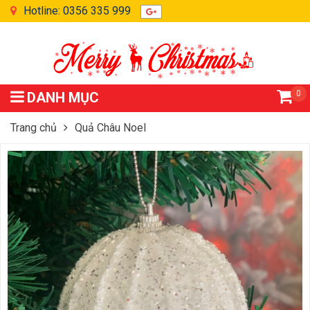
Hotline: 0356 335 999
0
DANH MỤC
Trang chủ
Quả Châu Noel
Hộp 3 Qủa Size 8 Châu Phủ Kim Tuyến Cao Cấp