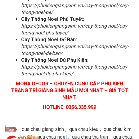
https://phukiengiangsinh.vn/cay-thong-noel/cay-
thong-noel-pe/
Cây Thông Noel Phủ Tuyết:
https://phukiengiangsinh.vn/cay-thong-noel/cay-
thong-noel-phu-tuyet/
Cây Thông Noel Để Bàn:
https://phukiengiangsinh.vn/cay-thong-noel/cay-
thong-noel-de-ban/
Cây Thông Noel Đủ Phụ Kiện:
https://phukiengiangsinh.vn/cay-thong-noel/cay-
thong-noel-du-phu-kien/
MONA DECOR – CHUYÊN CUNG CẤP PHỤ KIỆN
TRANG TRÍ GIÁNG SINH MẪU MỚI NHẤT – GIÁ TỐT
NHẤT.
HOTLINE: 0356.335.999
qua chau giang sinh
,
qua chau kieu
,
qua chau kim
tuyen
,
qua chau noel
,
qua chau tha tran
,
qua chau