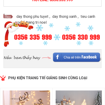
day thong phu tuyet
,
day thong xanh
,
tieu canh
noel
,
trang tri noel
PHỤ KIỆN TRANG TRÍ GIÁNG SINH CÙNG LOẠI