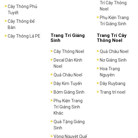
Trí Cây Thông
Cây Thông Phủ
Noel
Tuyết
Phụ Kiện Trang
Cây Thông Để
Trí Giáng Sinh
Bàn
Trang Trí Giáng
Trang Trí Cây
Cây Thông Lá PE
Sinh
Thông Noel
Cây Thông Noel
Quả Châu Noel
Decal Dán Kính
Nơ Giáng Sinh
Noel
Hoa Trạng
Quả Châu Noel
Nguyên
Dây Kim Tuyến
Dây Ruybang
Bờm Giáng Sinh
Trang trí noel
Phụ Kiện Trang
Trí Giáng Sinh
Khác
Quà Tặng Giáng
Sinh
Vòng Nguyệt Quế