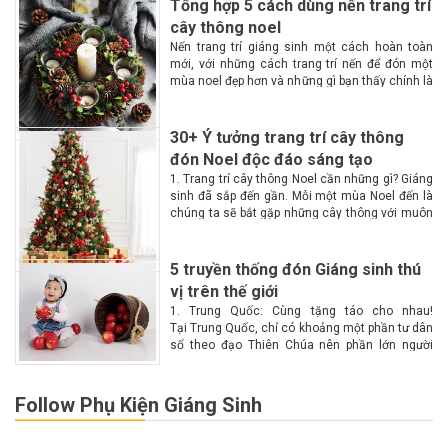
Tổng hợp 5 cách dùng nến trang trí
cây thông noel
Nến trang trí giáng sinh một cách hoàn toàn
mới, với những cách trang trí nến để đón một
mùa noel đẹp hơn và những gì bạn thấy chính là
một không gian lộng lẫy, huyền ảo, ấm cúng
hơn với...
30+ Ý tưởng trang trí cây thông
đón Noel độc đáo sáng tạo
1. Trang trí cây thông Noel cần những gì? Giáng
sinh đã sắp đến gần. Mỗi một mùa Noel đến là
chúng ta sẽ bắt gặp những cây thông với muôn
màu muôn vẻ tại các góc phố. Vậy làm...
5 truyền thống đón Giáng sinh thú
vị trên thế giới
1. Trung Quốc: Cùng tặng táo cho nhau!
Tại Trung Quốc, chỉ có khoảng một phần tư dân
số theo đạo Thiên Chúa nên phần lớn người
dân không biết nhiều về Giáng sinh. Chính vì lý
do này nên Giáng...
Follow Phụ Kiện Giáng Sinh