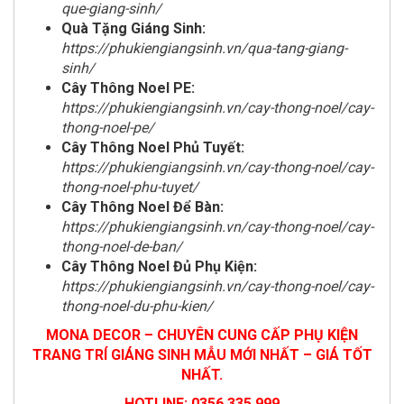
que-giang-sinh/
Quà Tặng Giáng Sinh:
https://phukiengiangsinh.vn/qua-tang-giang-
sinh/
Cây Thông Noel PE:
https://phukiengiangsinh.vn/cay-thong-noel/cay-
thong-noel-pe/
Cây Thông Noel Phủ Tuyết:
https://phukiengiangsinh.vn/cay-thong-noel/cay-
thong-noel-phu-tuyet/
Cây Thông Noel Để Bàn:
https://phukiengiangsinh.vn/cay-thong-noel/cay-
thong-noel-de-ban/
Cây Thông Noel Đủ Phụ Kiện:
https://phukiengiangsinh.vn/cay-thong-noel/cay-
thong-noel-du-phu-kien/
MONA DECOR – CHUYÊN CUNG CẤP PHỤ KIỆN
TRANG TRÍ GIÁNG SINH MẪU MỚI NHẤT – GIÁ TỐT
NHẤT.
HOTLINE: 0356.335.999