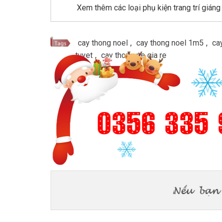
Xem thêm các loại phụ kiện trang trí giáng
cay thong noel
,
cay thong noel 1m5
,
ca
tuyet
,
cay thong pe gia re