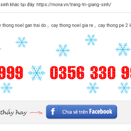
 sinh khác tại đây:
https://mona.vn/trang-tri-giang-sinh/
y thong noel gan trai do
,
cay thong noel gia re
,
cay thong pe 2 l