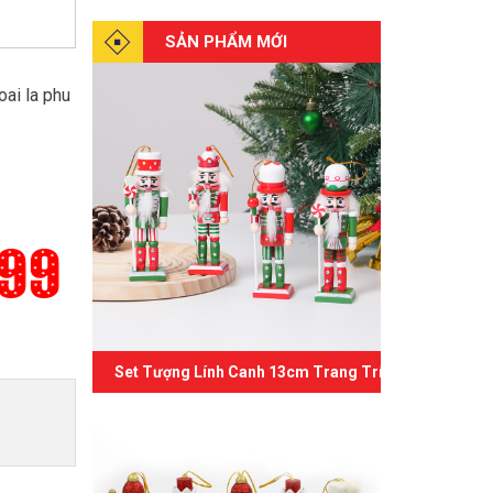
SẢN PHẨM MỚI
oai la phu
Set Tượng Lính Canh 13cm Trang Trí Giáng Sinh 07