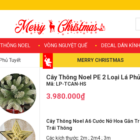
 THÔNG NOEL
VÒNG NGUYỆT QUẾ
DECAL DÁN KÍN
Phủ Tuyết
MERRY CHRISTMAS
Cây Thông Noel PE 2 Loại Lá Phủ
Mã:
LP-TCAN-HS
3.980.000₫
Cây Thông Noel A6 Cước Nở Hoa Gắn Tr
Trái Thông
Các kích thước: 2m ; 2m4 ; 3m