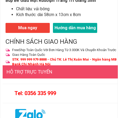
Búp Bê Giấu Mặt Rudolph Trang Trí Giáng Sinh
Chất liệu: vải bông
Kích thước: dài 58cm x 13cm x 8cm
Mua ngay
Hướng dẫn mua hàng
CHÍNH SÁCH GIAO HÀNG
FreeShip Toàn Quốc Với Đơn Hàng Từ 3.000K Và Chuyển Khoản Trước
Giao Hàng Toàn Quốc
STK: 999 999 979 8888 - Chủ TK: Lê Thị Xuân Mai - Ngân hàng MB
Bank Chi Nhánh Hà Nội
HỖ TRỢ TRỰC TUYẾN
Tel: 0356 335 999