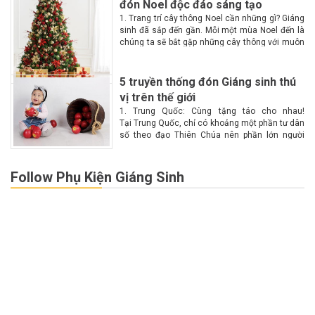
đón Noel độc đáo sáng tạo
1. Trang trí cây thông Noel cần những gì? Giáng
sinh đã sắp đến gần. Mỗi một mùa Noel đến là
chúng ta sẽ bắt gặp những cây thông với muôn
màu muôn vẻ tại các góc phố. Vậy làm...
5 truyền thống đón Giáng sinh thú
vị trên thế giới
1. Trung Quốc: Cùng tặng táo cho nhau!
Tại Trung Quốc, chỉ có khoảng một phần tư dân
số theo đạo Thiên Chúa nên phần lớn người
dân không biết nhiều về Giáng sinh. Chính vì lý
do này nên Giáng...
Follow Phụ Kiện Giáng Sinh