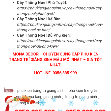
Cây Thông Noel Phủ Tuyết:
https://phukiengiangsinh.vn/cay-thong-noel/cay-
thong-noel-phu-tuyet/
Cây Thông Noel Để Bàn:
https://phukiengiangsinh.vn/cay-thong-noel/cay-
thong-noel-de-ban/
Cây Thông Noel Đủ Phụ Kiện:
https://phukiengiangsinh.vn/cay-thong-noel/cay-
thong-noel-du-phu-kien/
MONA DECOR – CHUYÊN CUNG CẤP PHỤ KIỆN
TRANG TRÍ GIÁNG SINH MẪU MỚI NHẤT – GIÁ TỐT
NHẤT.
HOTLINE: 0356.335.999
phu kien trang tri giang sinh
,
phu kien trang tri
noel
,
qua tang giang sinh
,
trang tri giang sinh
,
trang tri noel