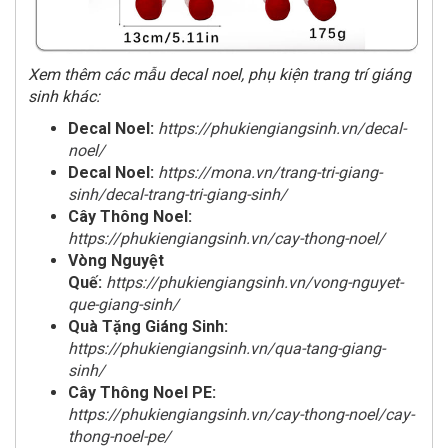
Xem thêm các mẫu decal noel, phụ kiện trang trí giáng
sinh khác:
Decal Noel:
https://phukiengiangsinh.vn/decal-
noel/
Decal Noel:
https://mona.vn/trang-tri-giang-
sinh/decal-trang-tri-giang-sinh/
Cây Thông Noel:
https://phukiengiangsinh.vn/cay-thong-noel/
Vòng Nguyệt
Quế:
https://phukiengiangsinh.vn/vong-nguyet-
que-giang-sinh/
Quà Tặng Giáng Sinh:
https://phukiengiangsinh.vn/qua-tang-giang-
sinh/
Cây Thông Noel PE:
https://phukiengiangsinh.vn/cay-thong-noel/cay-
thong-noel-pe/